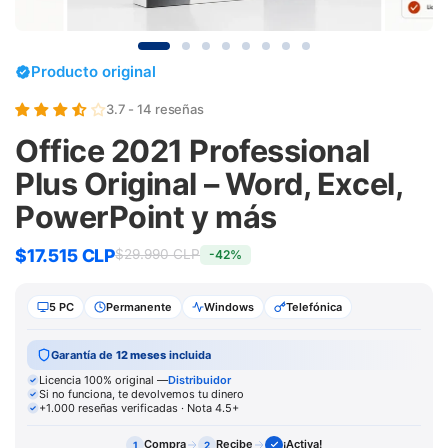
Producto original
3.7 - 14 reseñas
Office 2021 Professional
Plus Original – Word, Excel,
PowerPoint y más
$17.515 CLP
$29.990 CLP
-42%
5 PC
Permanente
Windows
Telefónica
Garantía de
12 meses
incluida
Licencia 100% original —
Distribuidor
Si no funciona, te devolvemos tu dinero
+1.000 reseñas verificadas · Nota 4.5+
Compra
Recibe
¡Activa!
1
2