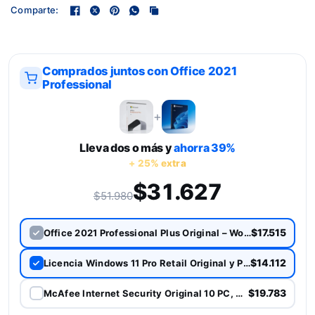
Comparte:
Comprados juntos con Office 2021
Professional
+
Lleva dos o más y
ahorra
39%
+ 25% extra
$31.627
$51.980
$17.515
Office 2021 Professional Plus Original – Word, Excel, PowerPoint y más
$14.112
Licencia Windows 11 Pro Retail Original y Permanente
$19.783
McAfee Internet Security Original 10 PC, Antivirus 1 Año