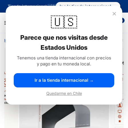
Tienda internacional 🇺🇸
Ir a la tienda internacional →
🇺🇸
0
Parece que nos visitas desde
Hogar
/
Office 2021 Professional Plus Original – Word, Excel, PowerPoint y
Estados Unidos
Oferta
Tenemos una tienda internacional con precios
y pago en tu moneda local.
Ir a la tienda internacional →
Quedarme en Chile