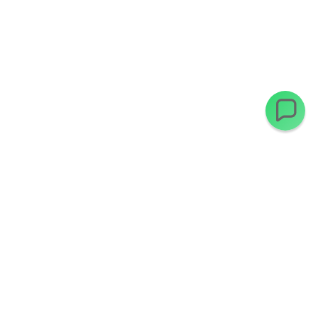
Ofertas exclusivas en tu email
Suscríbete y recibe descuentos antes que nadie.
Suscribirme