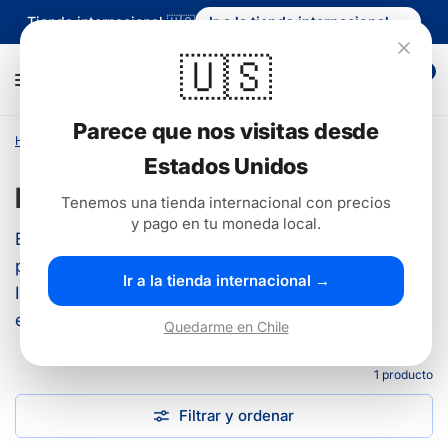
Tienda internacional 🇺🇸
Ir a la tienda internacional →
🇺🇸
0
Parece que nos visitas desde
Hogar
/
Comercio
/
Licencias de Adobe
Estados Unidos
Licencias de Adobe
Tenemos una tienda internacional con precios
y pago en tu moneda local.
Encontrá
licencias de Adobe originales
al mejor
precio: Adobe Creative Cloud, Photoshop,
Ir a la tienda internacional →
Illustrator, After Effects y más. Activación legal,
entrega inmediata por correo y soporte en Chile.
Quedarme en Chile
1 producto
Filtrar y ordenar