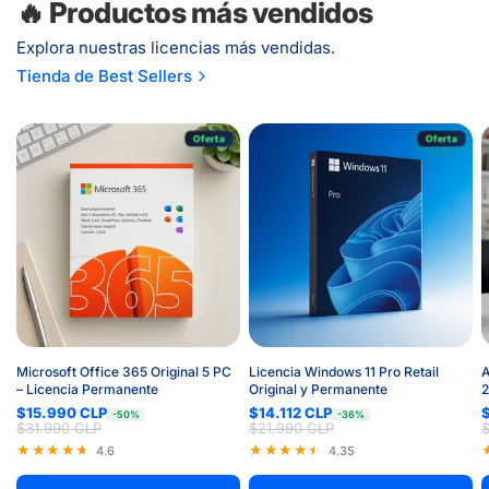
🔥 Productos más vendidos
Explora nuestras licencias más vendidas.
Tienda de Best Sellers
Oferta
Oferta
Microsoft Office 365 Original 5 PC
Licencia Windows 11 Pro Retail
A
– Licencia Permanente
Original y Permanente
2
$15.990 CLP
$14.112 CLP
-50%
-36%
$31.990 CLP
$21.990 CLP
4.6
4.35